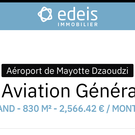
Aéroport de Mayotte Dzaoudzi
Aviation Généra
AND - 830 M² - 2,566.42 € / MON