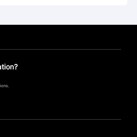
tion?
ions.