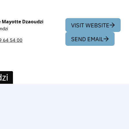
e Mayotte Dzaoudzi
VISIT WEBSITE
ndzi
SEND EMAIL
9 64 54 00
zi