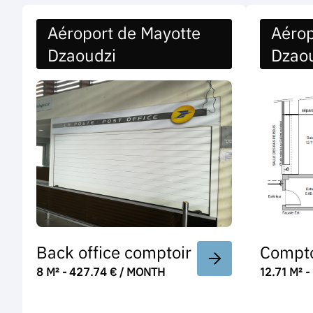
Aéroport de Mayotte
Aérop
Dzaoudzi
Dzao
Back office comptoir
Compto
8 M² - 427.74 € / MONTH
12.71 M² 