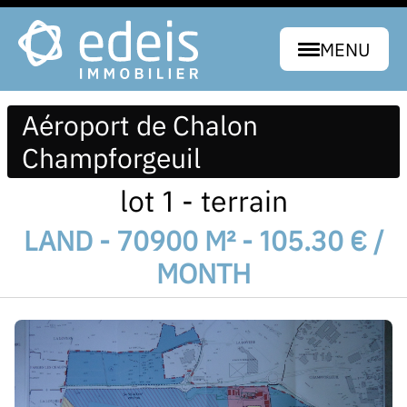
MENU
Aéroport de Chalon
Champforgeuil
lot 1 - terrain
LAND - 70900 M² - 105.30 € /
MONTH