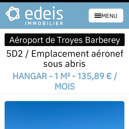
MENU
Aéroport de Troyes Barberey
5D2 / Emplacement aéronef
sous abris
HANGAR - 1 M² - 135,89 € /
MOIS